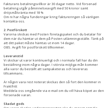
Fakturans betalningsvillkor är 30 dagar netto. Vid försenad
betalning utgår påminnelseavgift med 50 kronor samt
dröjsmålsränta med 18 %
Om ni har några funderingar kring faktureringen så vänligen
kontakta oss.
2. Postförskott
Varorna skickas med Posten företagspaket och du betalar för
dem när du hämtar ut dem på Posten utlämningsställe. Tänk på
att ditt paket måste hämtas ut inom 14 dagar.
OBS. Avgift för postförskott tillkommer.
Leveranstid
Vi skickar ut varor kontinuerligt och i normala fall har du din
beställning inom några dagar. I största möjliga mån kommer
alla varor du beställt att sampaketeras och levereras
tillsammans.
Är någon vara rest noterat skickas den så fort den kommer in
Fraktfritt
Meddela oss omgående via e-mail om du vill häva köpet av den
försenade varan.
Skadat gods