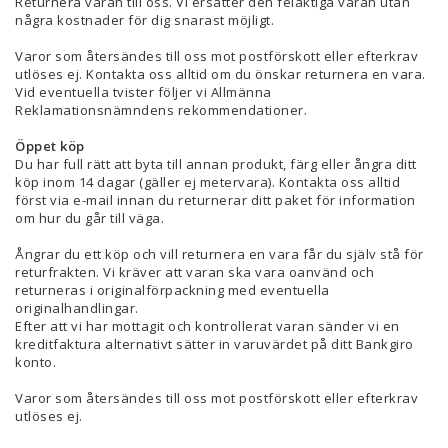
Returnera varan till oss. Vi ersätter den felaktiga varan utan
några kostnader för dig snarast möjligt.
Varor som återsändes till oss mot postförskott eller efterkrav
utlöses ej. Kontakta oss alltid om du önskar returnera en vara.
Vid eventuella tvister följer vi Allmänna
Reklamationsnämndens rekommendationer.
Öppet köp
Du har full rätt att byta till annan produkt, färg eller ångra ditt
köp inom 14 dagar (gäller ej metervara). Kontakta oss alltid
först via e-mail innan du returnerar ditt paket för information
om hur du går till väga.
Ångrar du ett köp och vill returnera en vara får du själv stå för
returfrakten. Vi kräver att varan ska vara oanvänd och
returneras i originalförpackning med eventuella
originalhandlingar.
Efter att vi har mottagit och kontrollerat varan sänder vi en
kreditfaktura alternativt sätter in varuvärdet på ditt Bankgiro
konto.
Varor som återsändes till oss mot postförskott eller efterkrav
utlöses ej.