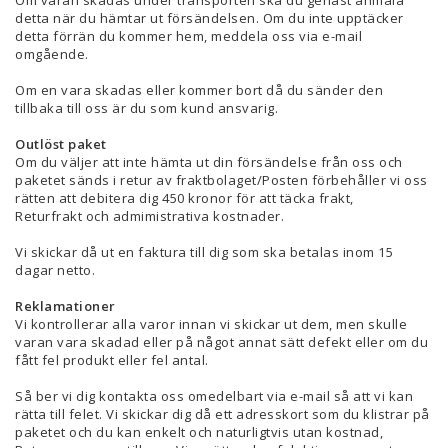
Om varan skadas under transporten ska du genast anmäla
detta när du hämtar ut försändelsen. Om du inte upptäcker
detta förrän du kommer hem, meddela oss via e-mail
omgående.
Om en vara skadas eller kommer bort då du sänder den
tillbaka till oss är du som kund ansvarig.
Outlöst paket
Om du väljer att inte hämta ut din försändelse från oss och
paketet sänds i retur av fraktbolaget/Posten förbehåller vi oss
rätten att debitera dig 450 kronor för att täcka frakt,
Returfrakt och admimistrativa kostnader.
Vi skickar då ut en faktura till dig som ska betalas inom 15
dagar netto.
Reklamationer
Vi kontrollerar alla varor innan vi skickar ut dem, men skulle
varan vara skadad eller på något annat sätt defekt eller om du
fått fel produkt eller fel antal.
Så ber vi dig kontakta oss omedelbart via e-mail så att vi kan
rätta till felet. Vi skickar dig då ett adresskort som du klistrar på
paketet och du kan enkelt och naturligtvis utan kostnad,